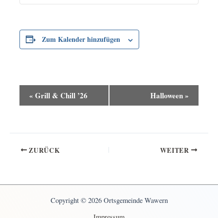
Zum Kalender hinzufügen
V
«
Grill & Chill ’26
Halloween
»
e
r
a
n
s
ZURÜCK
WEITER
t
a
l
t
Copyright © 2026 Ortsgemeinde Wawern
u
Impressum