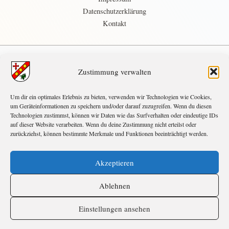
n
Datenschutzerklärung
g
Kontakt
-
N
a
v
Zustimmung verwalten
demnächst
i
g
Um dir ein optimales Erlebnis zu bieten, verwenden wir Technologien wie Cookies,
SEP.
10:00
-
18:00
a
5
um Geräteinformationen zu speichern und/oder darauf zuzugreifen. Wenn du diesen
Herbstcamp
t
Technologien zustimmst, können wir Daten wie das Surfverhalten oder eindeutige IDs
i
auf dieser Website verarbeiten. Wenn du deine Zustimmung nicht erteilst oder
OKT.
17:00
-
21:00
31
zurückziehst, können bestimmte Merkmale und Funktionen beeinträchtigt werden.
o
Halloween
n
NOV.
14:00
-
19:00
Akzeptieren
28
Adventsbasteln
Ablehnen
Kalender anzeigen
Einstellungen ansehen