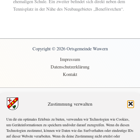
ehemaligen Schule. Ein zweiter befindet sich direkt neben dem
Tennisplatz in der Nähe des Neubaugebietes „Beneförstchen“.
Copyright © 2026 Ortsgemeinde Wawern
Impressum
Datenschutzerklärung
Kontakt
Zustimmung verwalten
demnächst
Um dir ein optimales Erlebnis zu bieten, verwenden wir Technologien wie Cookies,
SEP.
10:00
-
18:00
5
um Geräteinformationen zu speichern und/oder darauf zuzugreifen. Wenn du diesen
Herbstcamp
Technologien zustimmst, können wir Daten wie das Surfverhalten oder eindeutige IDs
auf dieser Website verarbeiten. Wenn du deine Zustimmung nicht erteilst oder
OKT.
17:00
-
21:00