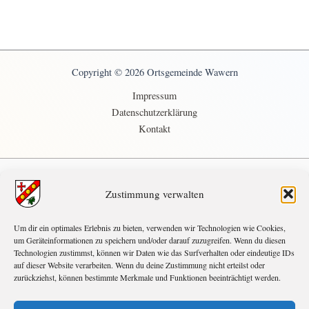
Copyright © 2026 Ortsgemeinde Wawern
Impressum
Datenschutzerklärung
Kontakt
Zustimmung verwalten
demnächst
Um dir ein optimales Erlebnis zu bieten, verwenden wir Technologien wie Cookies,
SEP.
10:00
-
18:00
5
um Geräteinformationen zu speichern und/oder darauf zuzugreifen. Wenn du diesen
Herbstcamp
Technologien zustimmst, können wir Daten wie das Surfverhalten oder eindeutige IDs
auf dieser Website verarbeiten. Wenn du deine Zustimmung nicht erteilst oder
OKT.
17:00
-
21:00
31
zurückziehst, können bestimmte Merkmale und Funktionen beeinträchtigt werden.
Halloween
NOV.
14:00
-
19:00