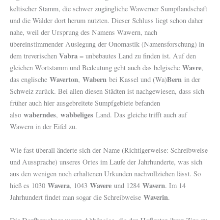
keltischer Stamm, die schwer zugängliche Wawerner Sumpflandschaft
und die Wälder dort herum nutzten. Dieser Schluss liegt schon daher
nahe, weil der Ursprung des Namens Wawern, nach
übereinstimmender Auslegung der Onomastik (Namensforschung) in
Vabra
dem treverischen
= unbebautes Land zu finden ist. Auf den
Wavre
gleichen Wortstamm und Bedeutung geht auch das belgische
,
Waverton
Wabern
Bern
das englische
,
bei Kassel und (Wa)
in der
Schweiz zurück. Bei allen diesen Städten ist nachgewiesen, dass sich
früher auch hier ausgebreitete Sumpfgebiete befanden
waberndes
wabbeliges
also
,
Land. Das gleiche trifft auch auf
Wawern in der Eifel zu.
Wie fast überall änderte sich der Name (Richtigerweise: Schreibweise
und Aussprache) unseres Ortes im Laufe der Jahrhunderte, was sich
aus den wenigen noch erhaltenen Urkunden nachvollziehen lässt. So
Wavera
Wavere
Wavern
hieß es 1030
, 1043
und 1284
. Im 14
Waverin
Jahrhundert findet man sogar die Schreibweise
.