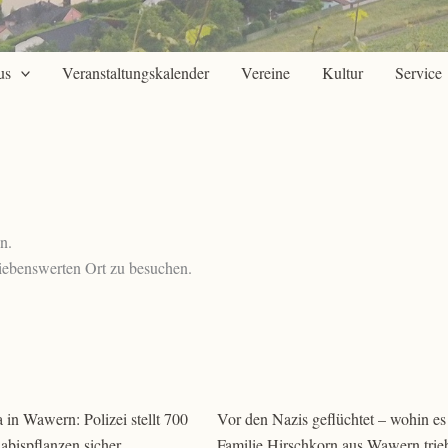
us
Veranstaltungskalender
Vereine
Kultur
Service
n.
iebenswerten Ort zu besuchen.
 in Wawern: Polizei stellt 700
Vor den Nazis geflüchtet – wohin es
nabispflanzen sicher
Familie Hirschkorn aus Wawern trie