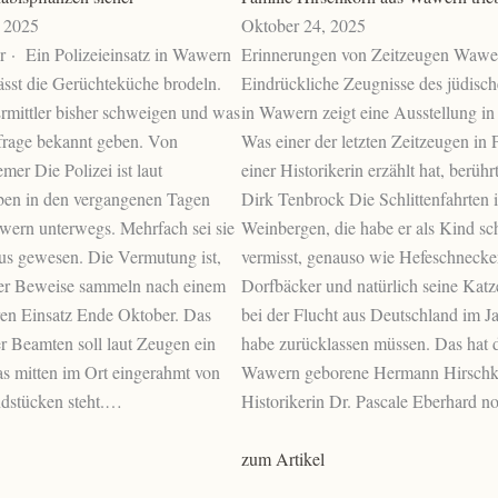
 2025
Oktober 24, 2025
 · Ein Polizeieinsatz in Wawern
Erinnerungen von Zeitzeugen Wawe
lässt die Gerüchteküche brodeln.
Eindrückliche Zeugnisse des jüdisc
mittler bisher schweigen und was
in Wawern zeigt eine Ausstellung in
frage bekannt geben. Von
Was einer der letzten Zeitzeugen in
mer Die Polizei ist laut
einer Historikerin erzählt hat, berühr
en in den vergangenen Tagen
Dirk Tenbrock Die Schlittenfahrten 
wern unterwegs. Mehrfach sei sie
Weinbergen, die habe er als Kind sc
us gewesen. Die Vermutung ist,
vermisst, genauso wie Hefeschneck
ter Beweise sammeln nach einem
Dorfbäcker und natürlich seine Katz
ren Einsatz Ende Oktober. Das
bei der Flucht aus Deutschland im J
er Beamten soll laut Zeugen ein
habe zurücklassen müssen. Das hat 
as mitten im Ort eingerahmt von
Wawern geborene Hermann Hirschk
dstücken steht.…
Historikerin Dr. Pascale Eberhard 
zum Artikel