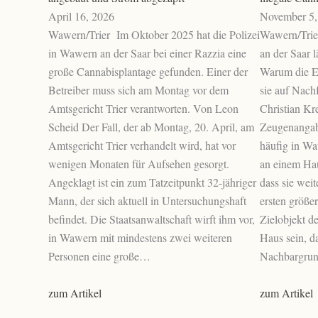
April 16, 2026
November 5,
Wawern/Trier Im Oktober 2025 hat die Polizei
Wawern/Trier
in Wawern an der Saar bei einer Razzia eine
an der Saar 
große Cannabisplantage gefunden. Einer der
Warum die Er
Betreiber muss sich am Montag vor dem
sie auf Nach
Amtsgericht Trier verantworten. Von Leon
Christian Kre
Scheid Der Fall, der ab Montag, 20. April, am
Zeugenangab
Amtsgericht Trier verhandelt wird, hat vor
häufig in Wa
wenigen Monaten für Aufsehen gesorgt.
an einem Ha
Angeklagt ist ein zum Tatzeitpunkt 32-jähriger
dass sie wei
Mann, der sich aktuell in Untersuchungshaft
ersten größe
befindet. Die Staatsanwaltschaft wirft ihm vor,
Zielobjekt d
in Wawern mit mindestens zwei weiteren
Haus sein, d
Personen eine große…
Nachbargrun
zum Artikel
zum Artikel