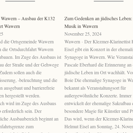
 Wawern – Ausbau der K132
Zum Gedenken an jüdisches Leben:
hrt Wawern
Musik in Wawern
25
November 25, 2024
d die Ortsgemeinde Wawern
Wawern · Der Klezmer-Klarinettist
n die Ortsdurchfahrt Wawern
Eisel gibt ein Konzert in der ehemal
ubauen. Im Zuge des Ausbaus ist
Synagoge in Wawern. Wie Veranstal
bau der Straße und der Gehwege
Pascale Eberhard die Erinnerung an 
Zudem sollen auch die
jüdische Leben im Ort wachhält. Vo
sserung, -beleuchtung und die
Boie Die ehemalige Synagoge in Wa
 ausgebaut und barrierefreie
bekannt als Veranstaltungsort für
en hergestellt werden.
außergewöhnliche Konzerte. Immer 
ich wird im Zuge des Ausbaus
entwickelt der ehemalige Sakralbau 
erforderlich sein. Der
besondere Magie für Künstler und P
tliche Ausbaubereich beginnt an
Das wird, wenn der Klezmer-Klarinet
hfahrtsgrenze zum
Helmut Eisel am Sonntag, 24. Novem