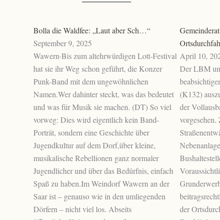
Bolla die Waldfee: „Laut aber Sch…“
Gemeinderat
September 9, 2025
Ortsdurchfa
Wawern·Bis zum altehrwürdigen Lott-Festival
April 10, 20
hat sie ihr Weg schon geführt, die Konzer
Der LBM un
Punk-Band mit dem ungewöhnlichen
beabsichtige
Namen.Wer dahinter steckt, was das bedeutet
(K132) ausz
und was für Musik sie machen. (DT) So viel
der Vollaus
vorweg: Dies wird eigentlich kein Band-
vorgesehen. 
Porträt, sondern eine Geschichte über
Straßenentwä
Jugendkultur auf dem Dorf,über kleine,
Nebenanlagen
musikalische Rebellionen ganz normaler
Bushaltestell
Jugendlicher und über das Bedürfnis, einfach
Voraussichtl
Spaß zu haben.Im Weindorf Wawern an der
Grunderwerb 
Saar ist – genauso wie in den umliegenden
beitragsrech
Dörfern – nicht viel los. Abseits
der Ortsdurc