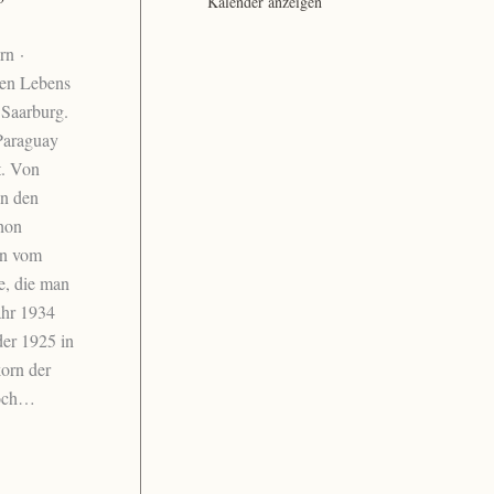
Kalender anzeigen
rn ·
hen Lebens
 Saarburg.
 Paraguay
t. Von
in den
hon
en vom
e, die man
ahr 1934
der 1925 in
orn der
noch…