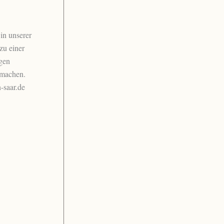
n unserer
zu einer
igen
 machen.
-saar.de