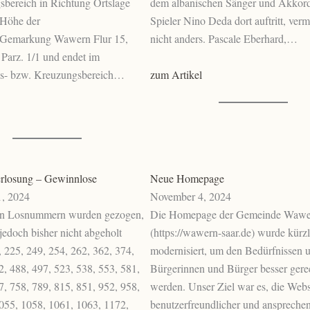
sbereich in Richtung Ortslage
dem albanischen Sänger und Akkor
Höhe der
Spieler Nino Deda dort auftritt, verm
Gemarkung Wawern Flur 15,
nicht anders. Pascale Eberhard,…
 Parz. 1/1 und endet im
zum Artikel
s- bzw. Kreuzungsbereich…
erlosung – Gewinnlose
Neue Homepage
, 2024
November 4, 2024
en Losnummern wurden gezogen,
Die Homepage der Gemeinde Wawe
 jedoch bisher nicht abgeholt
(https://wawern-saar.de) wurde kürzl
 225, 249, 254, 262, 362, 374,
modernisiert, um den Bedürfnissen u
2, 488, 497, 523, 538, 553, 581,
Bürgerinnen und Bürger besser gere
7, 758, 789, 815, 851, 952, 958,
werden. Unser Ziel war es, die Webs
055, 1058, 1061, 1063, 1172,
benutzerfreundlicher und anspreche