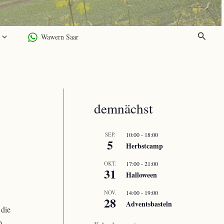
Suchen
Wawern Saar
demnächst
SEP.
10:00
-
18:00
5
Herbstcamp
OKT.
17:00
-
21:00
31
Halloween
NOV.
14:00
-
19:00
28
Adventsbasteln
 die
b