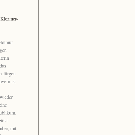
 Klezmer-
 Helmut
igen
terin
das
n Jürgen
wern ist
wieder
eine
ublikum.
tist
ber, mit