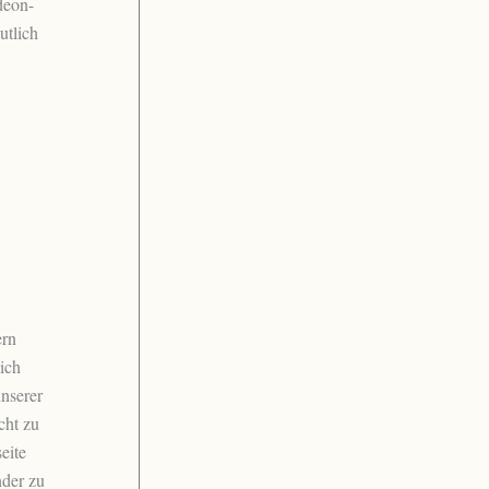
deon-
utlich
rn
ich
nserer
cht zu
eite
nder zu