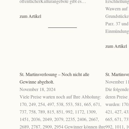
öffentlicherKulturangebote gibt es…
Erschließung
Wawern auf 
zum Artikel
Grundstücke
Parz. 37 und
Einmündung
zum Artikel
St. Martinsverlosung – Noch nicht alle
St. Martinsv
Gewinne abgeholt.
November 11
November 18, 2024
Die folgend
Viele Preise warten noch auf Ihre Abholung:
deren Preise
170, 249, 254, 497, 538, 553, 581, 665, 671,
wurden: 170,
737, 758, 789, 815, 851, 992, 1172, 1309,
421, 427, 43
1451, 2036, 2049, 2079, 2235, 2406, 2667,
665, 671, 73
2689, 2787, 2909, 2954 Gewinner können ihre
992, 1011, 1