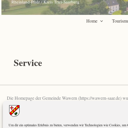
R
heinland-Pfalz / Kreis Trier-Saarburg
Home
Tourism
Service
Die Homepage der Gemeinde Wawern (https://wawern-saar.de) wurde
benutzerfreundlicher und ansprechender zu […]
Neue
Beitrag lesen »
Um dir ein optimales Erlebnis zu bieten, verwenden wir Technologien wie Cookies, um 
Homepage