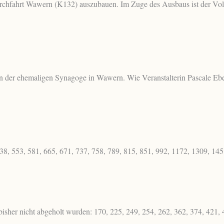
chfahrt Wawern (K132) auszubauen. Im Zuge des Ausbaus ist der Vol
in der ehemaligen Synagoge in Wawern. Wie Veranstalterin Pascale Eb
538, 553, 581, 665, 671, 737, 758, 789, 815, 851, 992, 1172, 1309, 14
her nicht abgeholt wurden: 170, 225, 249, 254, 262, 362, 374, 421, 4