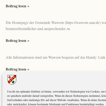
nicht
St.
Beitrag lesen »
alle
Martinsverlosung
Gewinne
–
abgeholt.
Die Homepage der Gemeinde Wawern (https://wawern-saar.de) wurde
Gewinnlose
benutzerfreundlicher und ansprechender zu
Neue
Beitrag lesen »
Homepage
Alle Informationen rund um Wawern bequem auf das Handy: Link
Informationen
Beitrag lesen »
über
Wawern
auf
Um dir ein optimales Erlebnis zu bieten, verwenden wir Technologien wie Cookies, um 
Whatsapp
zu speichern und/oder darauf zuzugreifen. Wenn du diesen Technologien zustimmst, kö
Surfverhalten oder eindeutige IDs auf dieser Website verarbeiten. Wenn du deine Zustimm
oder zurückziehst, können bestimmte Merkmale und Funktionen beeinträchtigt werden.