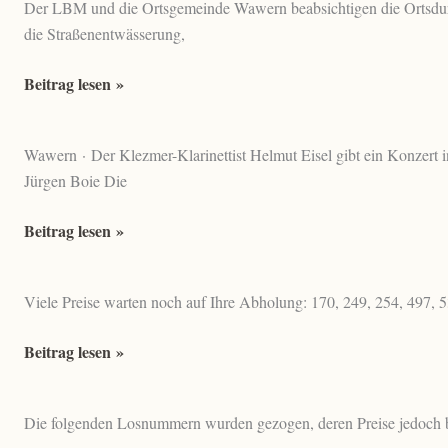
Der LBM und die Ortsgemeinde Wawern beabsichtigen die Ortsdur
„Laut
Hirschkorn
die Straßenentwässerung,
aber
aus
Sch…“
Wawern
Gemeinderat
Beitrag lesen »
trieb
Wawern
–
Wawern · Der Klezmer-Klarinettist Helmut Eisel gibt ein Konzert 
Ausbau
Jürgen Boie Die
der
K132
Zum
Beitrag lesen »
Ortsdurchfahrt
Gedenken
Wawern
an
Viele Preise warten noch auf Ihre Abholung: 170, 249, 254, 497, 
jüdisches
Leben:
St.
Beitrag lesen »
Klezmer-
Martinsverlosung
Musik
–
in
Die folgenden Losnummern wurden gezogen, deren Preise jedoch bis
Noch
Wawern