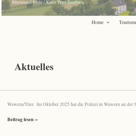
R
heinland-Pfalz / Kreis Trier-Saarburg
Home
Tourism
Aktuelles
Wawern/Trier Im Oktober 2025 hat die Polizei in Wawern an der S
32-
Beitrag lesen »
Jähriger
vor