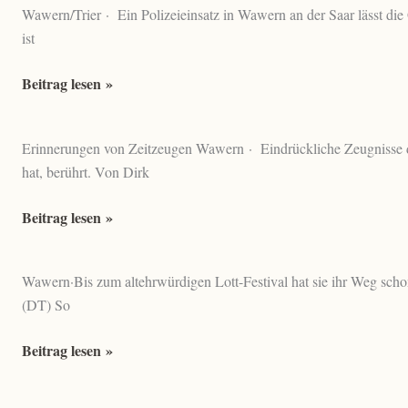
Wawern/Trier · Ein Polizeieinsatz in Wawern an der Saar lässt di
Gericht:
ist
Illegal
Cannabis
Drogenrazzia
Beitrag lesen »
angebaut
in
und
Wawern:
Strom
Erinnerungen von Zeitzeugen Wawern · Eindrückliche Zeugnisse des
Polizei
abgezapft
hat, berührt. Von Dirk
stellt
700
Vor
Beitrag lesen »
illegale
den
Cannabispflanzen
Nazis
sicher
Wawern·Bis zum altehrwürdigen Lott-Festival hat sie ihr Weg sch
geflüchtet
(DT) So
–
wohin
Bolla
Beitrag lesen »
es
die
die
Waldfee:
Familie