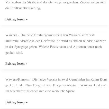
Vollausbau der Straße und der Gehwege vorgesehen. Zudem sollen auch
ist
die Straßenentwässerung,
bald
dicht
Gemeinderat
Beitrag lesen »
Wawern
–
Wawern · Die neue Ortsbürgermeisterin von Wawern setzt erste
Ausbau
kulturelle Akzente in der Dorfmitte. So wird es aktuell wieder Konzerte
der
in der Synagoge geben. Welche Festivitäten und Aktionen sonst noch
K132
geplant sind.
Ortsdurchfahrt
Wawern
Wieder
Beitrag lesen »
Konzerte
in
Wawern/Kanzem · Die lange Vakanz in zwei Gemeinden im Raum Konz
der
geht zu Ende. Nina Haag ist neue Bürgermeisterin in Wawern. Und auch
Synagoge
im Nachbarort zeichnet sich eine weibliche Spitze
—
und
Frauen
Beitrag lesen »
Kirmes
an