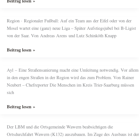
Vollsperrung
Beitrag lesen »
der
B51:
Region · Regionaler Fußball: Auf ein Team aus der Eifel oder von der
So
Mosel wartet eine (ganz) neue Liga – Später Aufstiegsjubel bei B-Ligist
schiebt
von der Saar. Von Andreas Arens und Lutz Schinköth Knapp
sich
die
Wer
Beitrag lesen »
Blechlawine
muss
durch
aus
Wawern
Ayl – Eine Straßensanierung macht eine Umleitung notwendig. Vor allem
der
in den engen Straßen in der Region wird das zum Problem. Von Rainer
Bezirksliga
Neubert – Chefreporter Die Menschen im Kreis Trier-Saarburg müssen
West
sich
raus?
Pendler
Beitrag lesen »
aufgepasst:
Die
Der LBM und die Ortsgemeinde Wawern beabsichtigen die
B
Ortsdurchfahrt Wawern (K132) auszubauen. Im Zuge des Ausbaus ist der
51