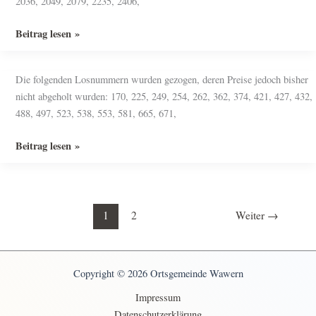
2036, 2049, 2079, 2235, 2406,
Klezmer-
Musik
St.
Beitrag lesen »
in
Martinsverlosung
Wawern
–
Die folgenden Losnummern wurden gezogen, deren Preise jedoch bisher
Noch
nicht abgeholt wurden: 170, 225, 249, 254, 262, 362, 374, 421, 427, 432,
nicht
488, 497, 523, 538, 553, 581, 665, 671,
alle
Gewinne
St.
Beitrag lesen »
abgeholt.
Martinsverlosung
–
Gewinnlose
1
2
Weiter
→
Copyright © 2026 Ortsgemeinde Wawern
Impressum
Datenschutzerklärung