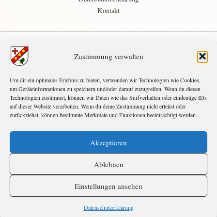
Kontakt
Zustimmung verwalten
demnächst
Um dir ein optimales Erlebnis zu bieten, verwenden wir Technologien wie Cookies,
SEP.
10:00
-
18:00
5
um Geräteinformationen zu speichern und/oder darauf zuzugreifen. Wenn du diesen
Herbstcamp
Technologien zustimmst, können wir Daten wie das Surfverhalten oder eindeutige IDs
auf dieser Website verarbeiten. Wenn du deine Zustimmung nicht erteilst oder
OKT.
17:00
-
21:00
31
zurückziehst, können bestimmte Merkmale und Funktionen beeinträchtigt werden.
Halloween
NOV.
14:00
-
19:00
Akzeptieren
28
Adventsbasteln
Ablehnen
Kalender anzeigen
Einstellungen ansehen
Datenschutzerklärung