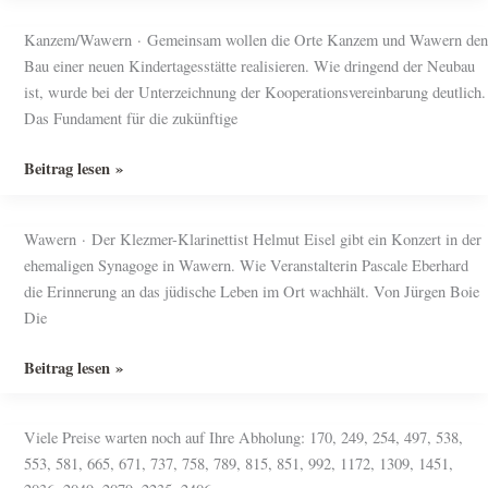
in
die
Wawern?
Kanzem/Wawern · Gemeinsam wollen die Orte Kanzem und Wawern den
Macht!
Bau einer neuen Kindertagesstätte realisieren. Wie dringend der Neubau
–
ist, wurde bei der Unterzeichnung der Kooperationsvereinbarung deutlich.
Chefinnen
Das Fundament für die zukünftige
für
Wawern
Eine
Beitrag lesen »
und
neue
Kanzem
Kita
Wawern · Der Klezmer-Klarinettist Helmut Eisel gibt ein Konzert in der
für
ehemaligen Synagoge in Wawern. Wie Veranstalterin Pascale Eberhard
Kanzem
die Erinnerung an das jüdische Leben im Ort wachhält. Von Jürgen Boie
und
Die
Wawern
Zum
Beitrag lesen »
Gedenken
an
Viele Preise warten noch auf Ihre Abholung: 170, 249, 254, 497, 538,
jüdisches
553, 581, 665, 671, 737, 758, 789, 815, 851, 992, 1172, 1309, 1451,
Leben: